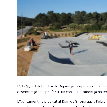
La Taula de
coordinació local pel
dret a l’habitatge ja té
reglament aprovat
Guíxols des del Carrer aplaudeix que, per
J
fi, la Taula sigui una realitat i insta…
m
i
L’
skate park
del sector de Bujonis ja és operatiu. Després
desembre ja se’n pot fer ús un cop l’Ajuntament ja ha re
L’Ajuntament ha precisat al Diari de Girona que a l’obra