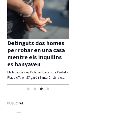
es
Aprovada una moció
sa
d’ERC per
s
compatibilitzar Via
Ferrada i corb marí
tell-
La moció defensa estudiar alternatives per
 els…
compatibiltzar ambdues realitats
(modificació del traçat, regulació de
l'accés,…