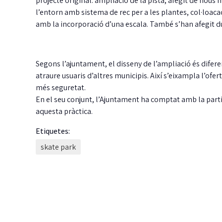
projecte original: ampliació de la pista, afegit de nous
l’entorn amb sistema de rec per a les plantes, col·loaca
amb la incorporació d’una escala. També s’han afegit du
Segons l’ajuntament, el disseny de l’ampliació és difer
atraure usuaris d’altres municipis. Així s’eixampla l’ofe
més seguretat.
En el seu conjunt, l’Ajuntament ha comptat amb la part
aquesta pràctica.
Etiquetes:
skate park