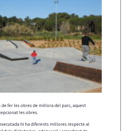
Carrión reclama més
Detinguts dos hom
fermesa amb els
per robar en una ca
incompliments del
mentre els inquilin
contracte de neteja
es banyaven
unts ha reclamat al Ple una actuació molt
Els Mossos i les Policies Locals de Cas
és contundent del govern pels reiterats
Platja d'Aro i S'Agaró i Santa Cristina
ncompliments…
 de fer les obres de millora del parc, aquest
cepcionat les obres.
 executada hi ha diferents millores respecte al