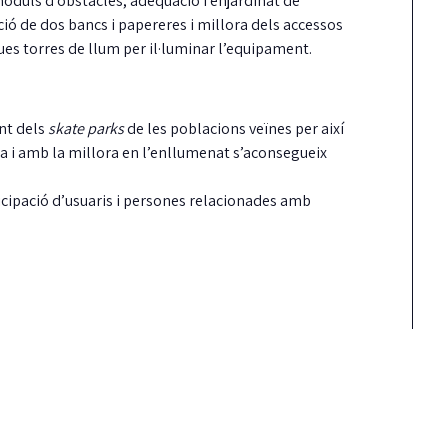
 mòduls d’obstacles, adequació i enjardinat de
ció de dos bancs i papereres i millora dels accessos
es torres de llum per il·luminar l’equipament.
ent dels
skate parks
de les poblacions veïnes per així
rta i amb la millora en l’enllumenat s’aconsegueix
icipació d’usuaris i persones relacionades amb