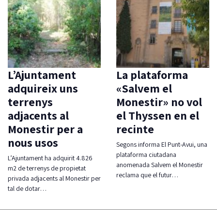
L’Ajuntament
La plataforma
adquireix uns
«Salvem el
terrenys
Monestir» no vol
adjacents al
el Thyssen en el
Monestir per a
recinte
nous usos
Segons informa El Punt-Avui, una
plataforma ciutadana
L’Ajuntament ha adquirit 4.826
anomenada Salvem el Monestir
m2 de terrenys de propietat
reclama que el futur…
privada adjacents al Monestir per
tal de dotar…