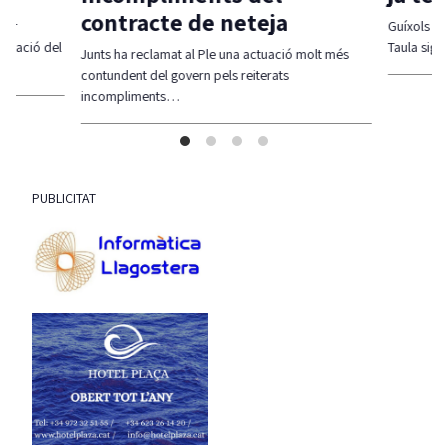
contracte de neteja
per
Guíxols des
ficació del
Taula sigui
Junts ha reclamat al Ple una actuació molt més
contundent del govern pels reiterats
incompliments…
PUBLICITAT