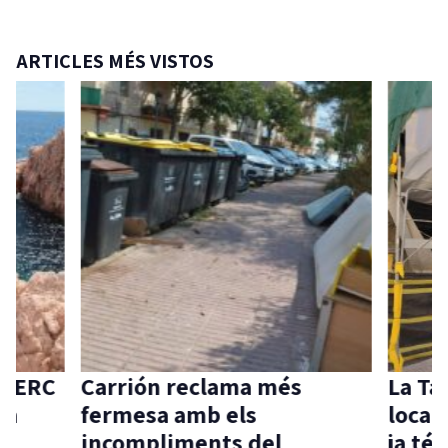
ARTICLES MÉS VISTOS
d’ERC
Carrión reclama més
La Ta
ia
fermesa amb els
local 
incompliments del
ja té