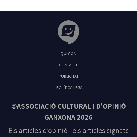
Tribuna Ganxona - Revista digital de Sant
QUI SOM
Feliu de Guíxols
CONTACTE
PUBLICITAT
POLÍTICA LEGAL
©ASSOCIACIÓ CULTURAL I D'OPINIÓ
GANXONA 2026
Els articles d’opinió i els articles signats