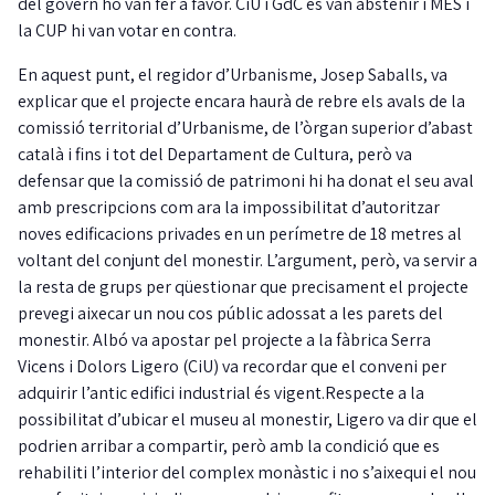
del govern ho van fer a favor. CiU i GdC es van abstenir i MES i
la CUP hi van votar en contra.
En aquest punt, el regidor d’Urbanisme, Josep Saballs, va
explicar que el projecte encara haurà de rebre els avals de la
comissió territorial d’Urbanisme, de l’òrgan superior d’abast
català i fins i tot del Departament de Cultura, però va
defensar que la comissió de patrimoni hi ha donat el seu aval
amb prescripcions com ara la impossibilitat d’autoritzar
noves edificacions privades en un perímetre de 18 metres al
voltant del conjunt del monestir. L’argument, però, va servir a
la resta de grups per qüestionar que precisament el projecte
prevegi aixecar un nou cos públic adossat a les parets del
monestir. Albó va apostar pel projecte a la fàbrica Serra
Vicens i Dolors Ligero (CiU) va recordar que el conveni per
adquirir l’antic edifici industrial és vigent.Respecte a la
possibilitat d’ubicar el museu al monestir, Ligero va dir que el
podrien arribar a compartir, però amb la condició que es
rehabiliti l’interior del complex monàstic i no s’aixequi el nou