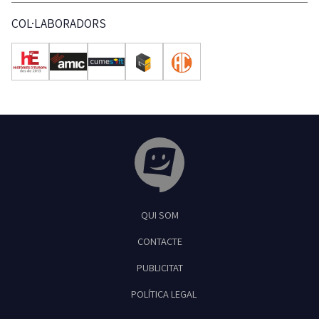
COL·LABORADORS
Tribuna Ganxona - Revista digital de Sant
QUI SOM
Feliu de Guíxols
CONTACTE
PUBLICITAT
POLÍTICA LEGAL