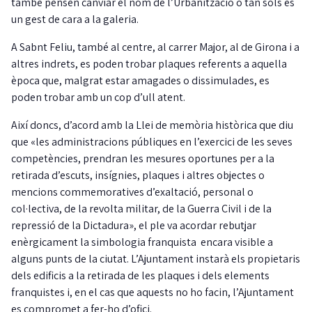
també pensen canviar el nom de l’Urbanització o tan sols és
un gest de cara a la galeria.
A Sabnt Feliu, també al centre, al carrer Major, al de Girona i a
altres indrets, es poden trobar plaques referents a aquella
època que, malgrat estar amagades o dissimulades, es
poden trobar amb un cop d’ull atent.
Així doncs, d’acord amb la Llei de memòria històrica que diu
que «les administracions públiques en l’exercici de les seves
competències, prendran les mesures oportunes per a la
retirada d’escuts, insígnies, plaques i altres objectes o
mencions commemoratives d’exaltació, personal o
col·lectiva, de la revolta militar, de la Guerra Civil i de la
repressió de la Dictadura», el ple va acordar rebutjar
enèrgicament la simbologia franquista encara visible a
alguns punts de la ciutat. L’Ajuntament instarà els propietaris
dels edificis a la retirada de les plaques i dels elements
franquistes i, en el cas que aquests no ho facin, l’Ajuntament
es compromet a fer-ho d’ofici.