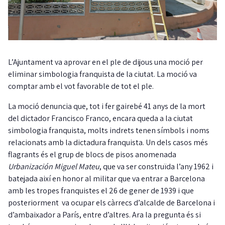
L’Ajuntament va aprovar en el ple de dijous una moció per
eliminar simbologia franquista de la ciutat. La moció va
comptar amb el vot favorable de tot el ple.
La moció denuncia que, tot i fer gairebé 41 anys de la mort
del dictador Francisco Franco, encara queda a la ciutat
simbologia franquista, molts indrets tenen símbols i noms
relacionats amb la dictadura franquista. Un dels casos més
flagrants és el grup de blocs de pisos anomenada
Urbanización Miguel Mateu
, que va ser construïda l’any 1962 i
batejada així en honor al militar que va entrar a Barcelona
amb les tropes franquistes el 26 de gener de 1939 i que
posteriorment va ocupar els càrrecs d’alcalde de Barcelona i
d’ambaixador a París, entre d’altres. Ara la pregunta és si