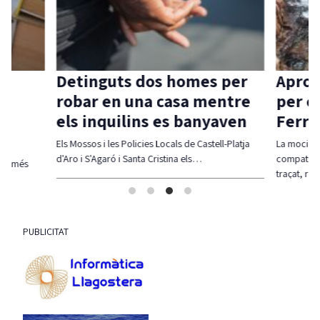
Detinguts dos homes per
Aprov
robar en una casa mentre
per c
els inquilins es banyaven
Ferra
Els Mossos i les Policies Locals de Castell-Platja
La moció d
d'Aro i S'Agaró i Santa Cristina els…
compatibil
olt més
traçat, re
PUBLICITAT