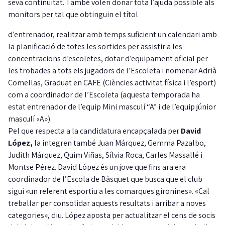
seva continuïtat. També volen donar tota l’ajuda possible als
monitors per tal que obtinguin el títol
d’entrenador, realitzar amb temps suficient un calendari amb
la planificació de totes les sortides per assistir a les
concentracions d’escoletes, dotar d’equipament oficial per
les trobades a tots els jugadors de l’Escoleta i nomenar Adrià
Comellas, Graduat en CAFE (Ciències activitat física i l’esport)
com a coordinador de l’Escoleta (aquesta temporada ha
estat entrenador de l’equip Mini masculí “A” i de l’equip júnior
masculí «A»).
Pel que respecta a la candidatura encapçalada per
David
López,
la integren també Juan Márquez, Gemma Pazalbo,
Judith Márquez, Quim Viñas, Sílvia Roca, Carles Massallé i
Montse Pérez. David López és un jove que fins ara era
coordinador de l’Escola de Bàsquet que busca que el club
sigui «un referent esportiu a les comarques gironines». «Cal
treballar per consolidar aquests resultats i arribar a noves
categories», diu. López aposta per actualitzar el cens de socis