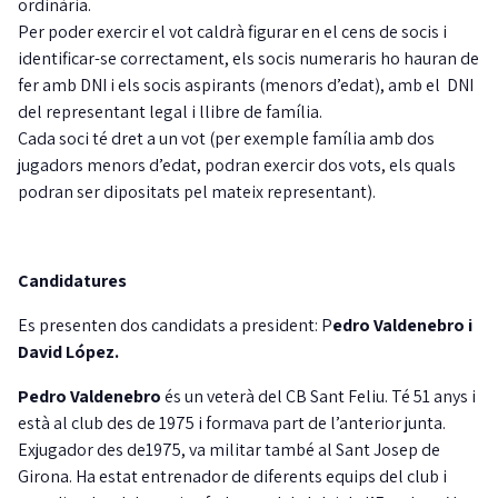
ordinària.
Per poder exercir el vot caldrà figurar en el cens de socis i
identificar-se correctament, els socis numeraris ho hauran de
fer amb DNI i els socis aspirants (menors d’edat), amb el DNI
del representant legal i llibre de família.
Cada soci té dret a un vot (per exemple família amb dos
jugadors menors d’edat, podran exercir dos vots, els quals
podran ser dipositats pel mateix representant).
Candidatures
Es presenten dos candidats a president: P
edro Valdenebro i
David López.
Pedro Valdenebro
és un veterà del CB Sant Feliu. Té 51 anys i
està al club des de 1975 i formava part de l’anterior junta.
Exjugador des de1975, va militar també al Sant Josep de
Girona. Ha estat entrenador de diferents equips del club i