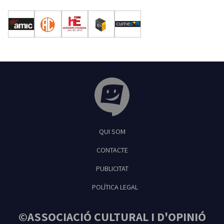
Tribuna Ganxona - Revista digital de Sant
QUI SOM
Feliu de Guíxols
CONTACTE
PUBLICITAT
POLÍTICA LEGAL
©ASSOCIACIÓ CULTURAL I D'OPINIÓ