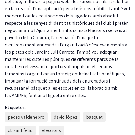
del club, millorar la pàgina web i les xarxes socials i treballar
en la creació d’una aplicació per a telèfons mòbils. També vol
modernitzar les equipacions dels jugadors amb absolut
respecte a les senyes d’identitat històriques del club i pretén
negociar amb l’Ajuntament millors instal·lacions i serveis al
pavelló de La Corxera, l’adequació d’una pista
d’entrenament annexada i l’organització d’esdeveniments a
les pistes dels Jardins Juli Garreta. També vol adequar i
mantenir les cistelles públiques de diferents parcs de la
ciutat. En el vessant esportiu vol impulsar els equips
femenins i organitzar un torneig amb finalitats benèfiques,
impulsar la formació continuada dels entrenadors i
recuperar el bàsquet a les escoles en col·laboració amb
les AMPES, fent una lligueta entre elles.
Etiquetes:
pedro valdenebro
david lópez
bàsquet
cb sant feliu
eleccions