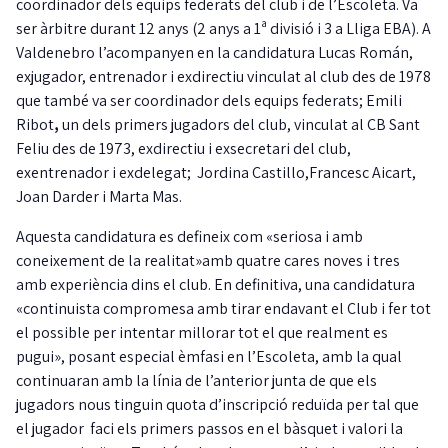
coordinador dels equips federats del club i de l’Escoleta. Va
ser àrbitre durant 12 anys (2 anys a 1ª divisió i 3 a Lliga EBA). A
Valdenebro l’acompanyen en la candidatura Lucas Román,
exjugador, entrenador i exdirectiu vinculat al club des de 1978
que també va ser coordinador dels equips federats; Emili
Ribot
,
un dels primers jugadors del club,
vinculat al CB Sant
Feliu des de 1973, exdirectiu i exsecretari del club,
exentrenador i exdelegat;
Jordina Castillo,Francesc Aicart,
Joan Darder i Marta Mas.
Aquesta candidatura es defineix com «seriosa i amb
coneixement de la realitat»amb quatre cares noves i tres
amb experiència dins el club. En definitiva, una candidatura
«continuista compromesa amb tirar endavant el Club i fer tot
el possible per intentar millorar tot el que realment es
pugui», posant especial èmfasi en l’Escoleta, amb la qual
continuaran amb la línia de l’anterior junta de que els
jugadors nous tinguin quota d’inscripció reduïda per tal que
el jugador faci els primers passos en el bàsquet i valori la