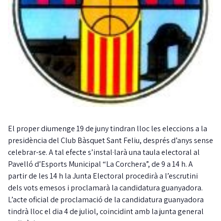
El proper diumenge 19 de juny tindran lloc les eleccions a la
presidència del Club Bàsquet Sant Feliu, després d’anys sense
celebrar-se. A tal efecte s’instal·larà una taula electoral al
Pavelló d’Esports Municipal “La Corchera”, de 9 a 14 h. A
partir de les 14 h la Junta Electoral procedirà a l’escrutini
dels vots emesos i proclamarà la candidatura guanyadora.
L’acte oficial de proclamació de la candidatura guanyadora
tindrà lloc el dia 4 de juliol, coincidint amb la junta general