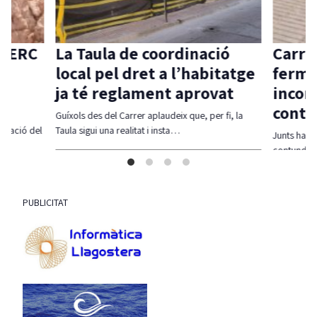
d’ERC
La Taula de coordinació
Carri
ia
local pel dret a l’habitatge
ferme
ja té reglament aprovat
incom
contr
per
Guíxols des del Carrer aplaudeix que, per fi, la
ficació del
Taula sigui una realitat i insta…
Junts ha r
contundent
incompli
PUBLICITAT