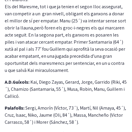
Els del Maresme, tot i que ja tenien el segon lloc assegurat,
van competir a un gran nivell, obligant els ganxons a donar
el millor de sí per empatar. Manu (25´) va intentar sense sort
obrir la llauna,però foren els groc-i-negres els qui marcaren
acte seguit. En la segona part, els ganxons es posaren les
piles i van atacar cercant empatar. Primer Santamaria (64´)
xutà al pal i als 77′ fou Guillem qui aprofità la seva ocasió per
acabar empatant, en una jugada precedida d’una gran
oportunitat dels maresmencs per sentenciar, en un u contra
u que salvà Kai miraculosament.
A.D.Guíxols:
Kai, Diego Zayas, Gerard, Jorge, Garrido (Riki, 45
´), Chamizo (Santamaria, 55´), Musa, Robin, Manu, Guillem i
Callicó.
Palafolls:
Sergi, Amorín (Víctor, 73´), Martí, Nil (Amaya, 45´),
Cruz, Isaac, Niko, Jaume (Oli, 84´), Massa, Mancheño (Victor
Carrasco, 58´) i Morer (Sánchez, 58´).