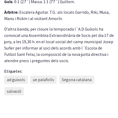
Gols
: 0-1 (27´) Massa. 1-1 (77´) Guillem.
Àrbitre:
Escalera Aguilar. T.G.: als locals Garrido, Riki, Musa,
Manu i Robin i al visitant Amorín.
D’altra banda, per cloure la temporada l´A.D.Guíxols ha
convocat una Assemblea Extraordinària de Socis pel dia 17 de
juny, a les 19,30 h. en el local social del camp municipal Josep
Suñer per informar al soci dels acords amb l´Escola de
Futbol Sant Feliu; la composició de la nova junta directiva i
atendre precs i preguntes dels socis.
Etiquetes:
ad guixols
ue palafolls
Segona catalana
salvació