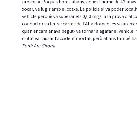
provocar. Poques hores abans, aquest home de 42 anys va
xocar, va fugir amb el cotxe. La policia el va poder locali
vehicle perquè va superar els 0,60 mg/l a la prova d’alc
conductor va fer-se càrrec de l’Alfa Romeo, es va aixeca
quan encara anava begut- va tornar a agafar el vehicle i 
ciutat va causar l’accident mortal, però abans també h
Font: Ara Girona