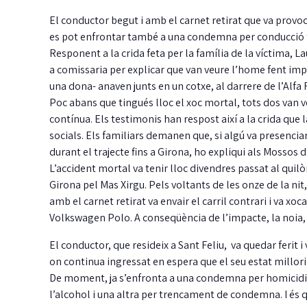
El conductor begut i amb el carnet retirat que va provoc
es pot enfrontar també a una condemna per conducció 
Responent a la crida feta per la família de la víctima,
a comissaria per explicar que van veure l’home fent im
una dona- anaven junts en un cotxe, al darrere de l’Alf
Poc abans que tingués lloc el xoc mortal, tots dos van 
contínua. Els testimonis han respost així a la crida que l
socials. Els familiars demanen que, si algú va presenci
durant el trajecte fins a Girona, ho expliqui als Mossos 
L’accident mortal va tenir lloc divendres passat al quil
Girona pel Mas Xirgu. Pels voltants de les onze de la ni
amb el carnet retirat va envair el carril contrari i va xo
Volkswagen Polo. A conseqüència de l’impacte, la noia, q
El conductor, que resideix a Sant Feliu, va quedar ferit i
on continua ingressat en espera que el seu estat millori
De moment, ja s’enfronta a una condemna per homicidi 
l’alcohol i una altra per trencament de condemna. I és qu