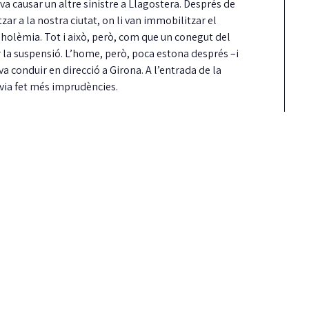
 causar un altre sinistre a Llagostera. Després de
tzar a la nostra ciutat, on li van immobilitzar el
oholèmia. Tot i això, però, com que un conegut del
r la suspensió. L’home, però, poca estona després –i
va conduir en direcció a Girona. A l’entrada de la
avia fet més imprudències.