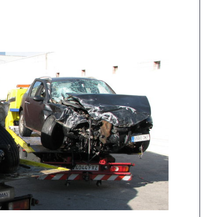
Carrión reclama més
Detinguts dos home
fermesa amb els
per robar en una ca
incompliments del
mentre els inquilin
contracte de neteja
es banyaven
unts ha reclamat al Ple una actuació molt
Els Mossos i les Policies Locals de Cas
és contundent del govern pels reiterats
Platja d'Aro i S'Agaró i Santa Cristina
ncompliments…