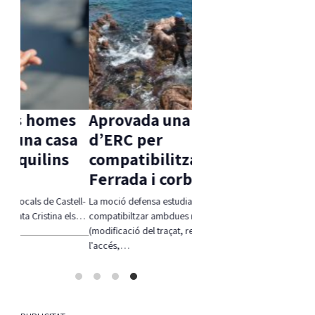
s
Aprovada una moció
sa
d’ERC per
s
compatibilitzar Via
Ferrada i corb marí
tell-
La moció defensa estudiar alternatives per
 els…
compatibiltzar ambdues realitats
(modificació del traçat, regulació de
l'accés,…