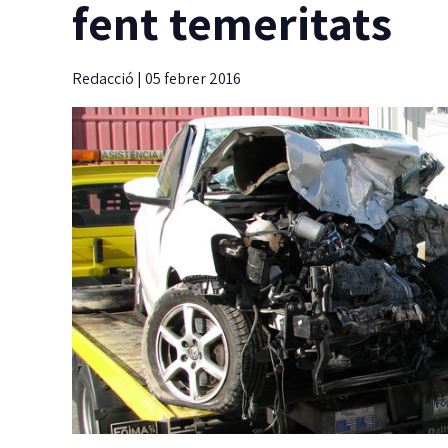
fent temeritats
Redacció
|
05 febrer 2016
La Taula de
coordinació local pel
dret a l’habitatge ja té
reglament aprovat
Guíxols des del Carrer aplaudeix que, per
J
fi, la Taula sigui una realitat i insta…
m
i