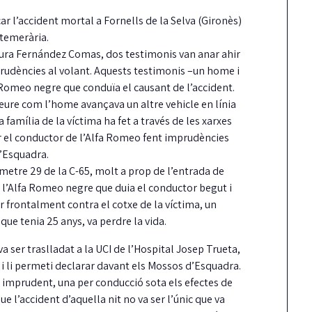
ar l’accident mortal a Fornells de la Selva (Gironès)
temerària.
 Laura Fernández Comas, dos testimonis van anar ahir
prudències al volant. Aquests testimonis –un home i
a Romeo negre que conduïa el causant de l’accident.
veure com l’home avançava un altre vehicle en línia
a família de la víctima ha fet a través de les xarxes
ar el conductor de l’Alfa Romeo fent imprudències
d’Esquadra.
òmetre 29 de la C-65, molt a prop de l’entrada de
t, l’Alfa Romeo negre que duia el conductor begut i
car frontalment contra el cotxe de la víctima, un
ue tenia 25 anys, va perdre la vida.
 va ser traslladat a la UCI de l’Hospital Josep Trueta,
 i li permeti declarar davant els Mossos d’Esquadra.
imprudent, una per conducció sota els efectes de
e l’accident d’aquella nit no va ser l’únic que va