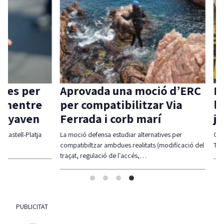
 per
Aprovada una moció d’ERC
La Ta
ntre
per compatibilitzar Via
local 
aven
Ferrada i corb marí
ja té
l-Platja
La moció defensa estudiar alternatives per
Guíxols des
compatibiltzar ambdues realitats (modificació del
Taula sigui
traçat, regulació de l'accés,…
PUBLICITAT