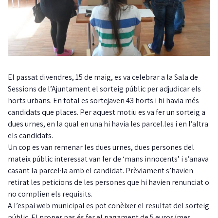
El passat divendres, 15 de maig, es va celebrar a la Sala de
Sessions de l’Ajuntament el sorteig públic per adjudicar els
horts urbans. En total es sortejaven 43 horts i hi havia més
candidats que places. Per aquest motiu es va fer un sorteig a
dues urnes, en la qual en una hi havia les parcel.les i en l’altra
els candidats.
Un cop es van remenar les dues urnes, dues persones del
mateix públic interessat van fer de ‘mans innocents’ i s’anava
casant la parcel·la amb el candidat. Prèviament s’havien
retirat les peticions de les persones que hi havien renunciat o
no complien els requisits.
A l’espai web municipal es pot conèixer el resultat del sorteig
públic. El proper pas és fer el pagament de 5 euros/mes,