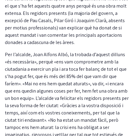
el que s’ha fet aquests quatre anys perquè és una obra molt
extensa. Els regidors presents (la majoria del govern, a
excepció de Pau Casals, Pilar Giró i Joaquim Clarà, absents
per motius professionals) van explicar què ha donat de si
aquest mandat i van comentar les principals aportacions
donades a cadascuna de les àrees.
Per l’alcalde, Joan Alfons Albó, la trobada d’aquest dilluns
«és necessària», perquè «ens vam comprometre amb la
ciutadania a exercir un pla i ara toca fer balanç de tot el que
s’ha pogut fer, que és més del 85% del que vam dir que
faríem». «Mai no ens hem quedat aturats», va dir, «i encara
que ens quedin algunes coses per fer, hem fet una obra amb
un bon equip». L’alcalde va felicitar els regidors presents per
la seva forma de fer ciutat: «Gràcies a la vostra disposició i
temps, així com els vostres coneixements, per tal que la
ciutat tiri endavant». «No ha estat un mandat fàcil, però
tampoc ens hem aturat: la crisi ens ha obligat a ser
imaginatius, rigorosos i vetllar per tal que tot estigués de