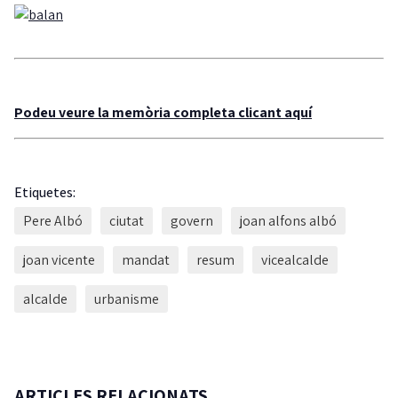
Podeu veure la memòria completa clicant aquí
Etiquetes:
Pere Albó
ciutat
govern
joan alfons albó
joan vicente
mandat
resum
vicealcalde
alcalde
urbanisme
ARTICLES RELACIONATS