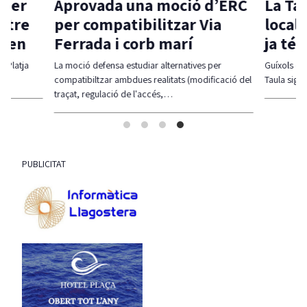
 per
Aprovada una moció d’ERC
La Ta
ntre
per compatibilitzar Via
local 
aven
Ferrada i corb marí
ja té
l-Platja
La moció defensa estudiar alternatives per
Guíxols des
compatibiltzar ambdues realitats (modificació del
Taula sigui
traçat, regulació de l'accés,…
PUBLICITAT