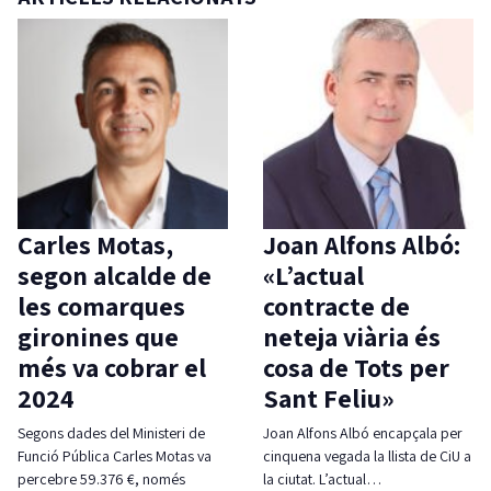
Carles Motas,
Joan Alfons Albó:
segon alcalde de
«L’actual
les comarques
contracte de
gironines que
neteja viària és
més va cobrar el
cosa de Tots per
2024
Sant Feliu»
Segons dades del Ministeri de
Joan Alfons Albó encapçala per
Funció Pública Carles Motas va
cinquena vegada la llista de CiU a
percebre 59.376 €, només
la ciutat. L’actual…