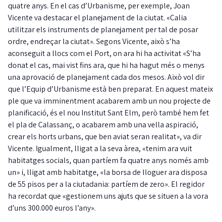
quatre anys. En el cas d’Urbanisme, per exemple, Joan
Vicente va destacar el planejament de la ciutat. «Calia
utilitzar els instruments de planejament per tal de posar
ordre, endreçar la ciutat». Segons Vicente, això s’ha
aconseguit a llocs com el Port, on ara hi ha activitat «S’ha
donat el cas, mai vist fins ara, que hi ha hagut més o menys
una aprovació de planejament cada dos mesos. Això vol dir
que l’Equip d’Urbanisme està ben preparat. En aquest mateix
ple que va imminentment acabarem amb un nou projecte de
planificació, és el nou Institut Sant Elm, però també hem fet
el pla de Calassanç, o acabarem amb una vella aspiració,
crear els horts urbans, que ben aviat seran realitat», va dir
Vicente. Igualment, lligat a la seva àrea, «tenim ara vuit
habitatges socials, quan partíem fa quatre anys només amb
un» i, lligat amb habitatge, «la borsa de lloguer ara disposa
de 55 pisos per a la ciutadania: partíem de zero». El regidor
ha recordat que «gestionem uns ajuts que se situen a la vora
d’uns 300.000 euros l’any».