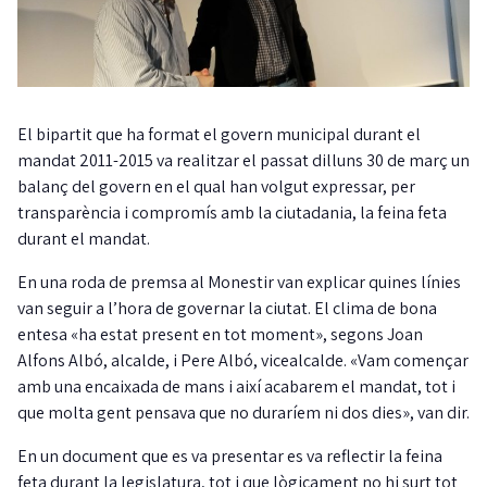
El bipartit que ha format el govern municipal durant el
mandat 2011-2015 va realitzar el passat dilluns 30 de març un
balanç del govern en el qual han volgut expressar, per
transparència i compromís amb la ciutadania, la feina feta
durant el mandat.
En una roda de premsa al Monestir van explicar quines línies
van seguir a l’hora de governar la ciutat. El clima de bona
entesa «ha estat present en tot moment», segons Joan
Alfons Albó, alcalde, i Pere Albó, vicealcalde. «Vam començar
amb una encaixada de mans i així acabarem el mandat, tot i
que molta gent pensava que no duraríem ni dos dies», van dir.
En un document que es va presentar es va reflectir la feina
feta durant la legislatura, tot i que lògicament no hi surt tot