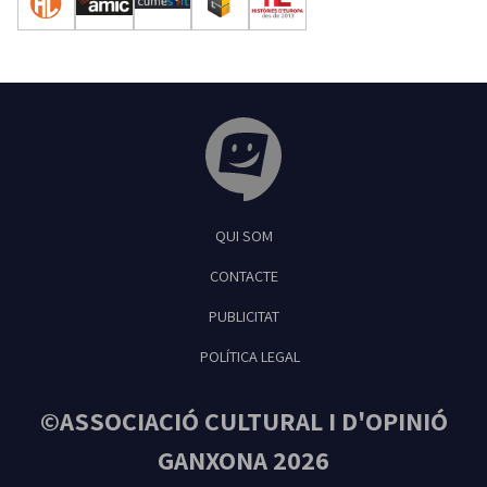
Tribuna Ganxona - Revista digital de Sant
QUI SOM
Feliu de Guíxols
CONTACTE
PUBLICITAT
POLÍTICA LEGAL
©ASSOCIACIÓ CULTURAL I D'OPINIÓ
GANXONA 2026