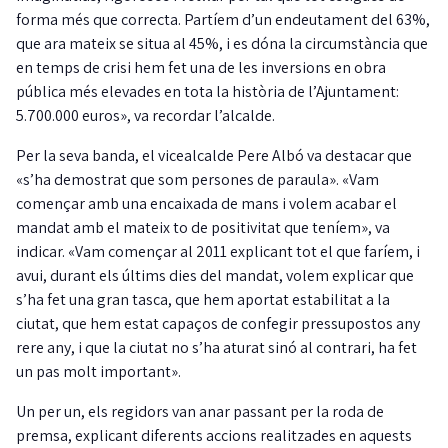
forma més que correcta. Partíem d’un endeutament del 63%,
que ara mateix se situa al 45%, i es dóna la circumstància que
en temps de crisi hem fet una de les inversions en obra
pública més elevades en tota la història de l’Ajuntament:
5.700.000 euros», va recordar l’alcalde.
Per la seva banda, el vicealcalde Pere Albó va destacar que
«s’ha demostrat que som persones de paraula». «Vam
començar amb una encaixada de mans i volem acabar el
mandat amb el mateix to de positivitat que teníem», va
indicar. «Vam començar al 2011 explicant tot el que faríem, i
avui, durant els últims dies del mandat, volem explicar que
s’ha fet una gran tasca, que hem aportat estabilitat a la
ciutat, que hem estat capaços de confegir pressupostos any
rere any, i que la ciutat no s’ha aturat sinó al contrari, ha fet
un pas molt important».
Un per un, els regidors van anar passant per la roda de
premsa, explicant diferents accions realitzades en aquests