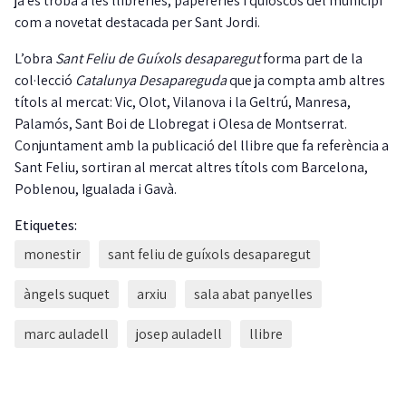
ja es troba a les llibreries, papereries i quioscos del municipi
com a novetat destacada per Sant Jordi.
L’obra
Sant Feliu de Guíxols desaparegut
forma part de la
col·lecció
Catalunya Desapareguda
que ja compta amb altres
títols al mercat: Vic, Olot, Vilanova i la Geltrú, Manresa,
Palamós, Sant Boi de Llobregat i Olesa de Montserrat.
Conjuntament amb la publicació del llibre que fa referència a
Sant Feliu, sortiran al mercat altres títols com Barcelona,
Poblenou, Igualada i Gavà.
Etiquetes:
monestir
sant feliu de guíxols desaparegut
àngels suquet
arxiu
sala abat panyelles
marc auladell
josep auladell
llibre