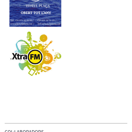
COL·LABORADORS