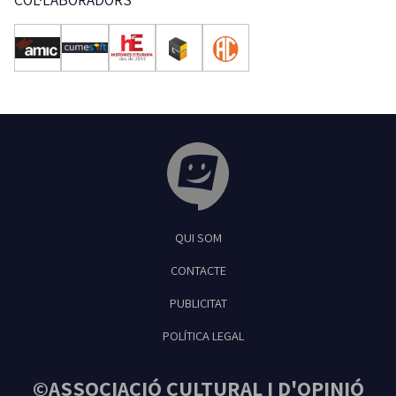
Tribuna Ganxona - Revista digital de Sant
QUI SOM
Feliu de Guíxols
CONTACTE
PUBLICITAT
POLÍTICA LEGAL
©ASSOCIACIÓ CULTURAL I D'OPINIÓ