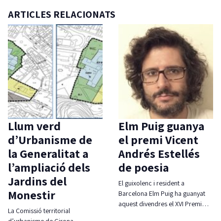
ARTICLES RELACIONATS
Llum verd
Elm Puig guanya
d’Urbanisme de
el premi Vicent
la Generalitat a
Andrés Estellés
l’ampliació dels
de poesia
Jardins del
El guixolenc i resident a
Monestir
Barcelona Elm Puig ha guanyat
aquest divendres el XVI Premi…
La Comissió territorial
d’urbanisme de Girona,