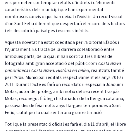
ens permeten contemplar retalls d’indrets i d’elements
característics dels municipi que han experimentat
nombrosos canvis o que han deixat d’existir. Un recull visual
d’un Sant Feliu diferent que despertarà el record dels lectors
i els descobrirà paisatges i escenes inèdits.
Aquesta novetat ha estat coeditada per l’Editoral Efadós i
l’Ajuntament. Es tracta de la darrera col·laboració entre
ambdues parts, de la qual n’han sortit altres llibres de
fotografia amb gran acceptació del públic com
Costa Brava
panoràmica
i
Costa Brava. Història en relleu
, realitzats també
per l’Arxiu Municipal i editats respectivament els anys 2010 i
2011. Durant l’acte es farà un recordatori especial a Joaquim
Molas, autor del pròleg, amb motiu del seu recent traspàs.
Molas, reconegut filòleg i historiador de la llengua catalana,
passava des de feia molts anys llargues temporades a Sant
Feliu, ciutat per la qual sentia una gran estimació.
Tot i que la presentació oficial es farà el dia 11 d’abril, el llibre