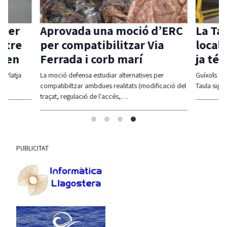
 per
Aprovada una moció d’ERC
La Ta
ntre
per compatibilitzar Via
local 
aven
Ferrada i corb marí
ja té
l-Platja
La moció defensa estudiar alternatives per
Guíxols des
compatibiltzar ambdues realitats (modificació del
Taula sigui
traçat, regulació de l'accés,…
PUBLICITAT