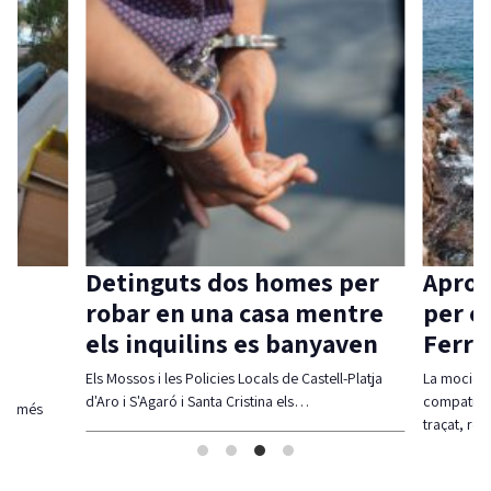
Detinguts dos homes per
Aprov
robar en una casa mentre
per c
els inquilins es banyaven
Ferra
Els Mossos i les Policies Locals de Castell-Platja
La moció d
d'Aro i S'Agaró i Santa Cristina els…
compatibil
olt més
traçat, re