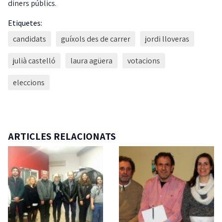
diners públics.
Etiquetes:
candidats
guíxols des de carrer
jordi lloveras
julià castelló
laura agüera
votacions
eleccions
ARTICLES RELACIONATS