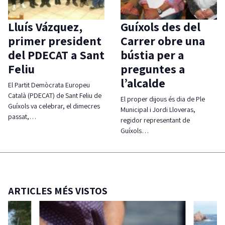
Lluís Vázquez,
Guíxols des del
primer president
Carrer obre una
del PDECAT a Sant
bústia per a
Feliu
preguntes a
l’alcalde
El Partit Demòcrata Europeu
Català (PDECAT) de Sant Feliu de
El proper dijous és dia de Ple
Guíxols va celebrar, el dimecres
Municipal i Jordi Lloveras,
passat,…
regidor representant de
Guíxols…
ARTICLES MÉS VISTOS