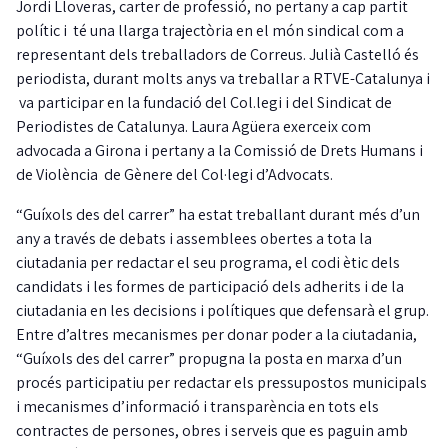
Jordi Lloveras, carter de professió, no pertany a cap partit
polític i té una llarga trajectòria en el món sindical com a
representant dels treballadors de Correus. Julià Castelló és
periodista, durant molts anys va treballar a RTVE-Catalunya i
va participar en la fundació del Col.legi i del Sindicat de
Periodistes de Catalunya. Laura Agüera exerceix com
advocada a Girona i pertany a la Comissió de Drets Humans i
de Violència de Gènere del Col·legi d’Advocats.
“Guíxols des del carrer” ha estat treballant durant més d’un
any a través de debats i assemblees obertes a tota la
ciutadania per redactar el seu programa, el codi ètic dels
candidats i les formes de participació dels adherits i de la
ciutadania en les decisions i polítiques que defensarà el grup.
Entre d’altres mecanismes per donar poder a la ciutadania,
“Guíxols des del carrer” propugna la posta en marxa d’un
procés participatiu per redactar els pressupostos municipals
i mecanismes d’informació i transparència en tots els
contractes de persones, obres i serveis que es paguin amb