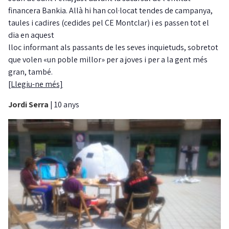
financera Bankia. Allà hi han col·locat tendes de campanya,
taules i cadires (cedides pel CE Montclar) i es passen tot el
dia en aquest
lloc informant als passants de les seves inquietuds, sobretot
que volen «un poble millor» per a joves i per a la gent més
gran, també.
[Llegiu-ne més]
Jordi Serra
|
10 anys