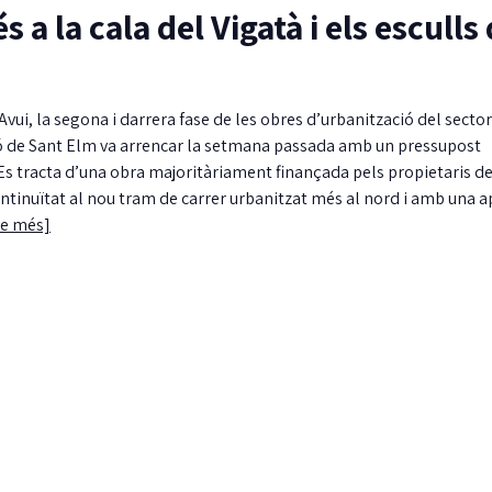
s a la cala del Vigatà i els esculls
vui, la segona i darrera fase de les obres d’urbanització del sector
uró de Sant Elm va arrencar la setmana passada amb un pressupost
Es tracta d’una obra majoritàriament finançada pels propietaris de
ontinuïtat al nou tram de carrer urbanitzat més al nord i amb una a
ne més]