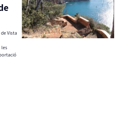
 de
 de Vista
 les
portació