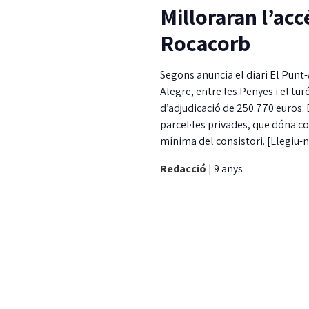
Milloraran l’accé
Rocacorb
Segons anuncia el diari El Punt-A
Alegre, entre les Penyes i el t
d’adjudicació de 250.770 euros. 
parcel·les privades, que dóna c
mínima del consistori.
[Llegiu-
Redacció
|
9 anys