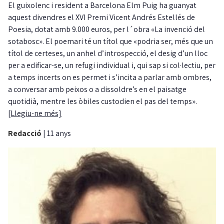
El guixolenc i resident a Barcelona Elm Puig ha guanyat
aquest divendres el XVI Premi Vicent Andrés Estellés de
Poesia, dotat amb 9.000 euros, per l´obra «La invenció del
sotabosc». El poemari té un títol que «podria ser, més que un
títol de certeses, un anhel d’introspecció, el desig d’un lloc
per a edificar-se, un refugi individual i, qui sap si col·lectiu, per
a temps incerts on es permet i s’incita a parlar amb ombres,
a conversar amb peixos o a dissoldre’s en el paisatge
quotidià, mentre les òbiles custodien el pas del temps».
[Llegiu-ne més]
Redacció
|
11 anys