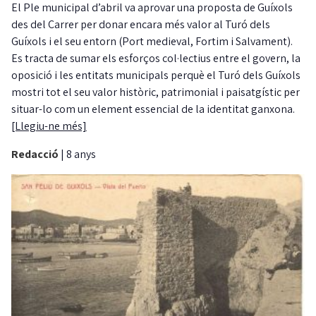
El Ple municipal d’abril va aprovar una proposta de Guíxols
des del Carrer per donar encara més valor al Turó dels
Guíxols i el seu entorn (Port medieval, Fortim i Salvament).
Es tracta de sumar els esforços col·lectius entre el govern, la
oposició i les entitats municipals perquè el Turó dels Guíxols
mostri tot el seu valor històric, patrimonial i paisatgístic per
situar-lo com un element essencial de la identitat ganxona.
[Llegiu-ne més]
Redacció
|
8 anys