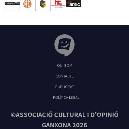
Tribuna Ganxona - Revista digital de Sant
QUI SOM
Feliu de Guíxols
CONTACTE
PUBLICITAT
POLÍTICA LEGAL
©ASSOCIACIÓ CULTURAL I D'OPINIÓ
GANXONA 2026