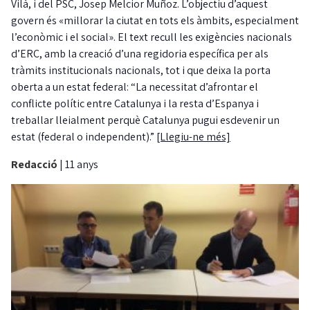
Vilà, i del PSC, Josep Melcior Muñoz. L’objectiu d’aquest
govern és «millorar la ciutat en tots els àmbits, especialment
l’econòmic i el social». El text recull les exigències nacionals
d’ERC, amb la creació d’una regidoria específica per als
tràmits institucionals nacionals, tot i que deixa la porta
oberta a un estat federal: “La necessitat d’afrontar el
conflicte polític entre Catalunya i la resta d’Espanya i
treballar lleialment perquè Catalunya pugui esdevenir un
estat (federal o independent).”
[Llegiu-ne més]
Redacció
|
11 anys