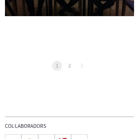
1
2
COL·LABORADORS