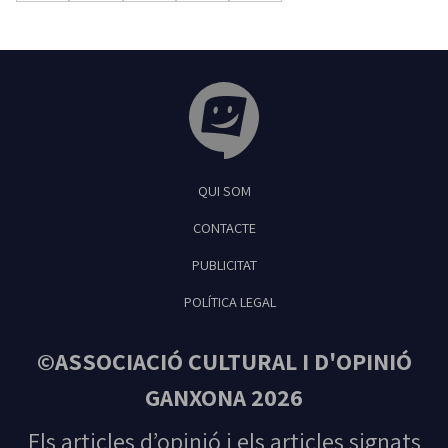
Tribuna Ganxona - Revista digital de Sant
QUI SOM
Feliu de Guíxols
CONTACTE
PUBLICITAT
POLÍTICA LEGAL
©ASSOCIACIÓ CULTURAL I D'OPINIÓ
GANXONA 2026
Els articles d’opinió i els articles signats