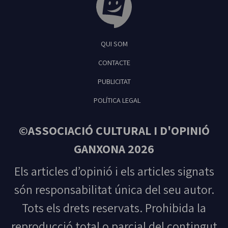
Tribuna Ganxona - Revista digital de Sant
QUI SOM
Feliu de Guíxols
CONTACTE
PUBLICITAT
POLÍTICA LEGAL
©ASSOCIACIÓ CULTURAL I D'OPINIÓ
GANXONA 2026
Els articles d’opinió i els articles signats
són responsabilitat única del seu autor.
Tots els drets reservats. Prohibida la
reproducció total o parcial del contingut