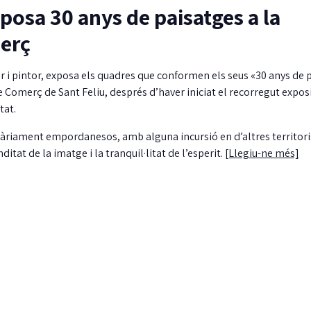
posa 30 anys de paisatges a la
erç
r i pintor, exposa els quadres que conformen els seus «30 anys de 
De Comerç de Sant Feliu, després d’haver iniciat el recorregut exposi
tat.
àriament empordanesos, amb alguna incursió en d’altres territori
tat de la imatge i la tranquil·litat de l’esperit.
[Llegiu-ne més]