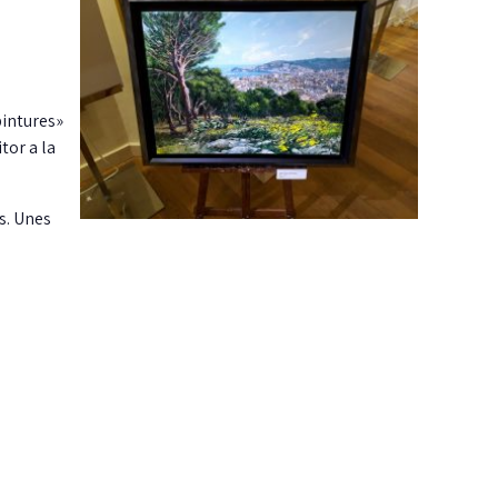
pintures»
tor a la
s. Unes