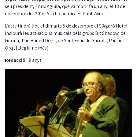
seu president, Enric Àguila, que va morir fa un any, el 18 de
novembre del 2016. Així ho publica El Punt-Avui.
L’acte tindrà lloc el dimarts 5 de desembre al S’Agaró Hotel i
inclourà les actuacions musicals dels grups Bit Shadow, de
Girona; The Hound Dogs, de Sant Feliu de Guíxols; Pacífic
Orq.,
[Llegiu-ne més]
Redacció
|
9 anys