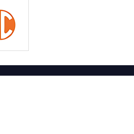
t Feliu de Guíxols