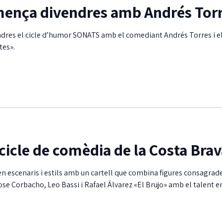
mença divendres amb Andrés Tor
ndres el cicle d’humor SONATS amb el comediant Andrés Torres i e
tes».
 cicle de comèdia de la Costa Bra
en escenaris i estils amb un cartell que combina figures consagra
Jose Corbacho, Leo Bassi i Rafael Álvarez «El Brujo» amb el talent