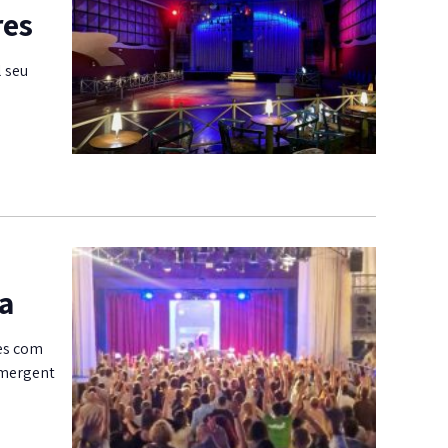
res
l seu
va
des com
 emergent