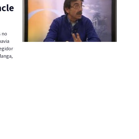
ncle
s no
havia
regidor
 Manga,