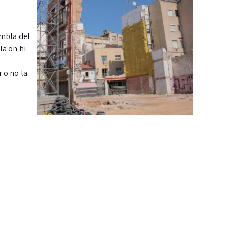
ambla del
la on hi
 o no la