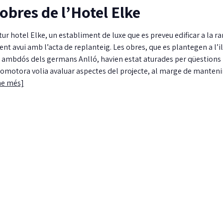
obres de l’Hotel Elke
utur hotel Elke, un establiment de luxe que es preveu edificar a la r
 avui amb l’acta de replanteig. Les obres, que es plantegen a l’il
es, ambdós dels germans Anlló, havien estat aturades per qüestions
promotora volia avaluar aspectes del projecte, al marge de mantenir
ne més]