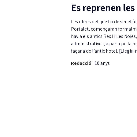
Es reprenen les 
Les obres del que ha de ser el f
Portalet, començaran formalment
havia els antics Rex I i Les Noi
administratives, a part que la 
façana de l’antic hotel.
[Llegiu-
Redacció
|
10 anys