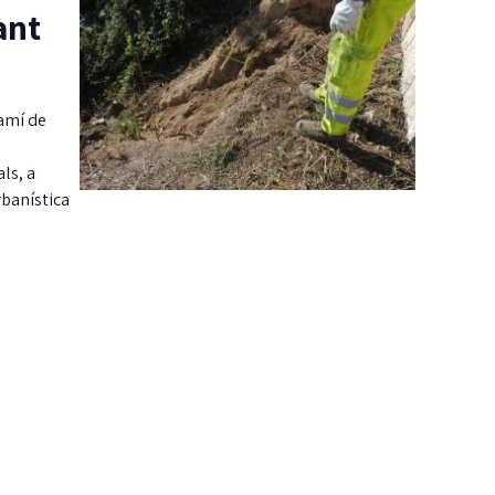
ant
camí de
ls, a
rbanística