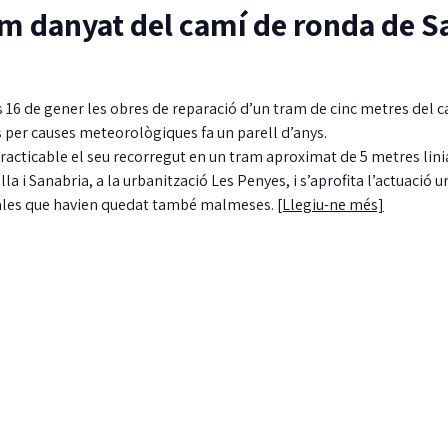
m danyat del camí de ronda de S
ns 16 de gener les obres de reparació d’un tram de cinc metres del 
per causes meteorològiques fa un parell d’anys.
racticable el seu recorregut en un tram aproximat de 5 metres linia
la i Sanabria, a la urbanització Les Penyes, i s’aprofita l’actuació u
scales que havien quedat també malmeses.
[Llegiu-ne més]