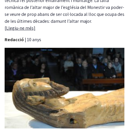
tècnica i el posterior enlairament i muntatge. La talla
romànica de l’altar major de l’església del Monestir va poder-
se veure de prop abans de ser col·locada al lloc que ocupa des
de les últimes dècades: damunt l’altar major.
[Llegiu-ne més]
Redacció
|
10 anys