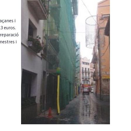
façanes i
3 euros.
 reparació
nestres i