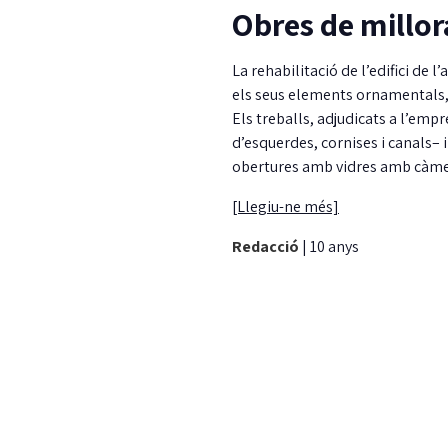
Obres de millora
La rehabilitació de l’edifici de 
els seus elements ornamentals, 
Els treballs, adjudicats a l’emp
d’esquerdes, cornises i canals– i
obertures amb vidres amb càme
[Llegiu-ne més]
Redacció
|
10 anys