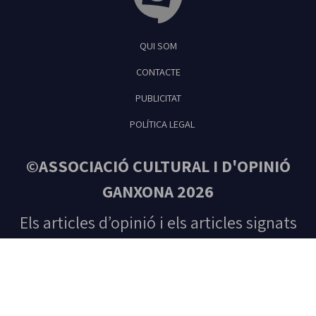
Tribuna Ganxona - Revista digital de Sant
QUI SOM
Feliu de Guíxols
CONTACTE
PUBLICITAT
POLÍTICA LEGAL
©ASSOCIACIÓ CULTURAL I D'OPINIÓ
GANXONA 2026
Els articles d’opinió i els articles signats
són responsabilitat única del seu autor.
Tots els drets reservats. Prohibida la
reproducció total o parcial del contingut