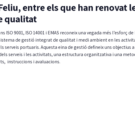
Feliu, entre els que han renovat l
e qualitat
cions ISO 9001, ISO 14001 i EMAS reconeix una vegada més l’esforç de
istema de gestió integrat de qualitat i medi ambient en les activit
s serveis portuaris. Aquesta eina de gestió defineix uns objectius a
dels serveis i les activitats, una estructura organitzativa i una met
s, instruccions i avaluacions.