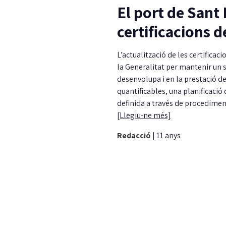
El port de Sant 
certificacions d
L’actualització de les certifica
la Generalitat per mantenir un s
desenvolupa i en la prestació del
quantificables, una planificació 
definida a través de procediment
[Llegiu-ne més]
Redacció
|
11 anys