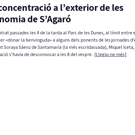
 concentració a l’exterior de les
nomia de S’Agaró
at passades les 4 de la tarda al Parc de les Dunes, al límit entre 
 per «donar la benvinguda» a alguns dels ponents de les jornades 
t Soraya Sáenz de Santamaría (la més escridassada), Miquel Iceta,
ració s’havia de desconvocar a les 8 del vespre.
[Llegiu-ne més]