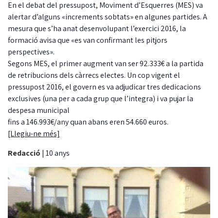
En el debat del pressupost, Moviment d’Esquerres (MES) va
alertar d’alguns «increments sobtats» en algunes partides. A
mesura que s’ha anat desenvolupant l’exercici 2016, la
formació avisa que «es van confirmant les pitjors
perspectives».
Segons MES, el primer augment van ser 92.333€ a la partida
de retribucions dels càrrecs electes. Un cop vigent el
pressupost 2016, el govern es va adjudicar tres dedicacions
exclusives (una per a cada grup que l’integra) i va pujar la
despesa municipal
fins a 146.993€/any quan abans eren 54.660 euros.
[Llegiu-ne més]
Redacció
|
10 anys