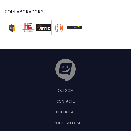
COL·LABORADORS
Tribuna Ganxona - Revista digital de Sant
QUI SOM
Feliu de Guíxols
CONTACTE
PUBLICITAT
POLÍTICA LEGAL