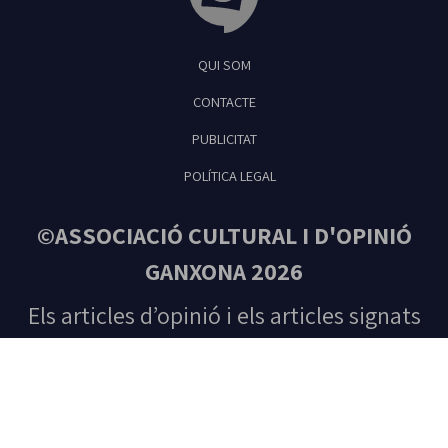
Tribuna Ganxona - Revista digital de Sant
QUI SOM
Feliu de Guíxols
CONTACTE
PUBLICITAT
POLÍTICA LEGAL
©ASSOCIACIÓ CULTURAL I D'OPINIÓ
GANXONA 2026
Els articles d’opinió i els articles signats
són responsabilitat única del seu autor.
Tots els drets reservats. Prohibida la
reproducció total o parcial del contingut