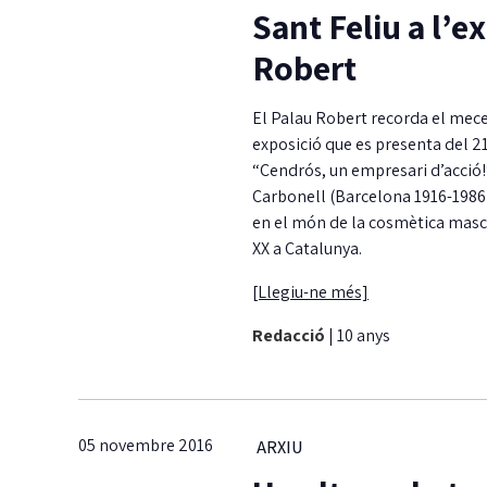
Sant Feliu a l’e
Robert
El Palau Robert recorda el mecen
exposició que es presenta del 21
“Cendrós, un empresari d’acció!”
Carbonell (Barcelona 1916-1986),
en el món de la cosmètica mascu
XX a Catalunya.
[Llegiu-ne més]
Redacció
|
10 anys
05 novembre 2016
ARXIU