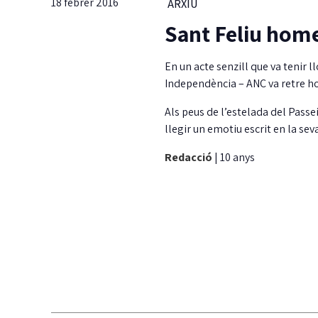
18 febrer 2016
ARXIU
Sant Feliu home
En un acte senzill que va tenir l
Independència – ANC va retre ho
Als peus de l’estelada del Passe
llegir un emotiu escrit en la s
Redacció
|
10 anys