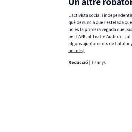
Un altre robator
L’activista social i independent
què denuncia que l’estelada que 
no és la primera vegada que pas
per l’ANC al Teatre Auditori i, al
alguns ajuntaments de Catalunya
ne més]
Redacció
|
10 anys