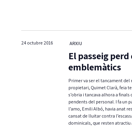
24 octubre 2016
ARXIU
El passeig perd
emblemàtics
Primer va ser el tancament del r
propietari, Quimet Clarà, feia t
s’obria i tancava alhora a final
pendents del personal. I fa un p
l’amo, Emili Albó, havia anat re
cansat de lluitar contra l’escas
dominicals, que resten atractiu 