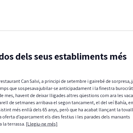
 dos dels seus establiments més
estaurant Can Salvi, a principi de setembre i gairebé de sorpresa, j
emps que sospesava jubilar-se anticipadament i la finestra burocràt
s de mes, havent de deixar lligades altres qüestions com ara les vac
arell de setmanes arribava el segon tancament, el del veí Bahía, e
sistint més enllà dels 65 anys, però que ha acabat llançant la toval
sa oferta d’aparcament els dies festius i les parades dels marxants
a la terrassa.
[Llegiu-ne més]