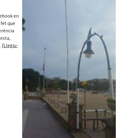
cebook en
 fet que
erència
testa,
.
[Llegiu-