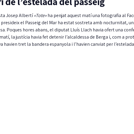
i de l’estelada del passeig
ista Josep Albertí
«Tote»
ha penjat aquest matí una fotografia al Fa
presideix el Passeig del Mar ha estat sostreta amb nocturnitat, un
sa. Poques hores abans, el diputat Lluís Llach havia ofert una conf
 matí, la justícia havia fet detenir l’alcaldessa de Berga i, com a pro
 havien tret la bandera espanyola i l’havien canviat per l’estelada