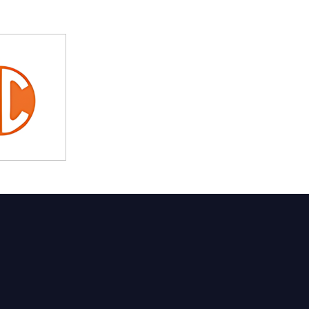
t Feliu de Guíxols