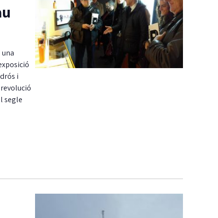
au
n una
’exposició
drós i
 revolució
l segle