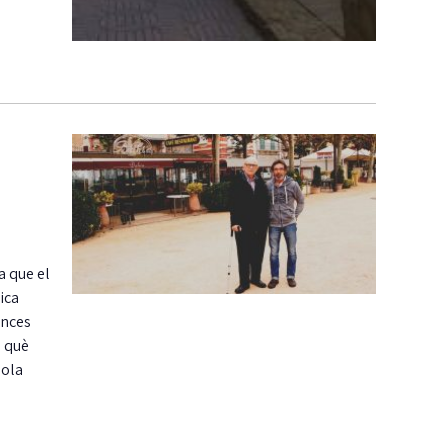
a que el
ica
ances
n què
lola