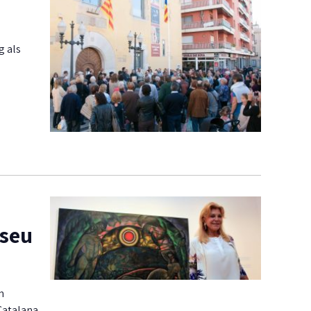
g als
useu
n
Catalana,