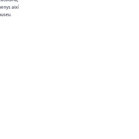
menys així
museu.