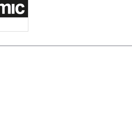
t Feliu de Guíxols
2026