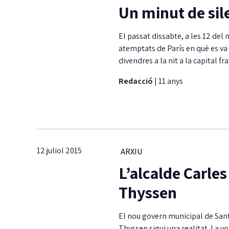
Un minut de sile
El passat dissabte, a les 12 del
atemptats de París en què es va 
divendres a la nit a la capital fr
Redacció
|
11 anys
12 juliol 2015
ARXIU
L’alcalde Carle
Thyssen
El nou govern municipal de Sant 
Thyssen sigui una realitat. La v