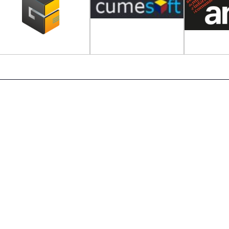
Tribuna Ganxona - Revista digital de San
QUI SOM
CONTACTE
PUBLICITAT
POLÍTICA LEGAL
SOCIACIÓ CULTURAL I D'OPINIÓ GANXONA 