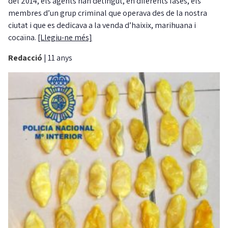
del 2014, els agents han detingut, en diferents fases, els
membres d’un grup criminal que operava des de la nostra
ciutat i que es dedicava a la venda d’haixix, marihuana i
cocaïna.
[Llegiu-ne més]
Redacció
|
11 anys