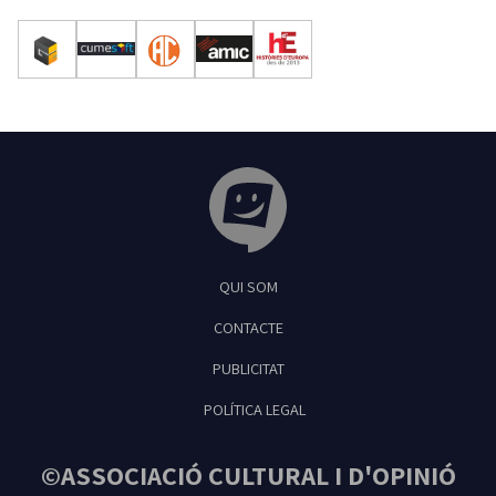
Tribuna Ganxona - Revista digital de Sant
QUI SOM
Feliu de Guíxols
CONTACTE
PUBLICITAT
POLÍTICA LEGAL
©ASSOCIACIÓ CULTURAL I D'OPINIÓ