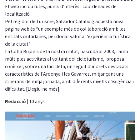
El web inclou rutes, punts d’interès i coordenades de
localització.
Pel regidor de Turisme, Salvador Calabuig aquesta nova
pàgina web és “un exemple més de col·laboració amb les
entitats ciutadanes, per donar valor a l’experiència turística
de la ciutat”
La Colla Bujonis de la nostra ciutat, nascuda al 2003, i amb
múltiples activitats al voltant del cicloturisme, proposa
conèixer, sobre una bicicleta, un seguit d’indrets destacats i
característics de l’Ardenya i les Gavarres, mitjançant uns
itineraris de mitja jornada, amb diferents nivells d’exigència i
dificultat.
[Llegiu-ne més]
Redacció
|
10 anys