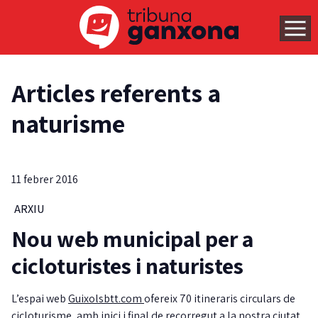
Articles referents a
naturisme
11 febrer 2016
ARXIU
Nou web municipal per a
cicloturistes i naturistes
L’espai web
Guixolsbtt.com
ofereix 70 itineraris circulars de
cicloturisme, amb inici i final de recorregut a la nostra ciutat.