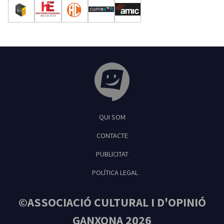
Tribuna Ganxona - Revista digital de Sant
QUI SOM
Feliu de Guíxols
CONTACTE
PUBLICITAT
POLÍTICA LEGAL
©ASSOCIACIÓ CULTURAL I D'OPINIÓ
GANXONA 2026