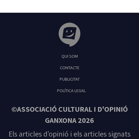
Tribuna Ganxona - Revista digital de Sant
QUI SOM
Feliu de Guíxols
CONTACTE
PUBLICITAT
POLÍTICA LEGAL
©ASSOCIACIÓ CULTURAL I D'OPINIÓ
GANXONA 2026
Els articles d’opinió i els articles signats