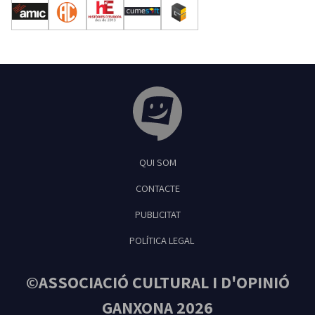
Tribuna Ganxona - Revista digital de Sant
QUI SOM
Feliu de Guíxols
CONTACTE
PUBLICITAT
POLÍTICA LEGAL
©ASSOCIACIÓ CULTURAL I D'OPINIÓ
GANXONA 2026