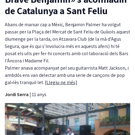
de Catalunya a Sant Feliu
Abans de marxar cap a Mèxic, Benjamin Palmer ha volgut
passar per la Plaça del Mercat de Sant Feliu de Guíxols aquest
diumenge per la tarda, on Atzavara Club (de la mà d’Agus
Segura, que és qui s’involucra més en aquests afers) hi té
posat els ulls per fer-hi concerts amb col·laboració dels Bars
l’Àncora i Madame Fil.
Palmer anava acompanyat pel seu guitarrista Matt Jackson, i
ambdós ens van delectar amb una serie de cançons de pop
gal•lès tranquil·let.
[Llegiu-ne més]
Jordi Serra
|
11 anys