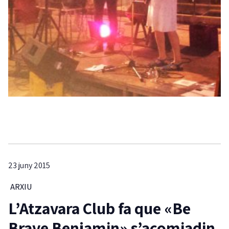
23 juny 2015
ARXIU
L’Atzavara Club fa que «Be
Brave Benjamin» s’acomiadin