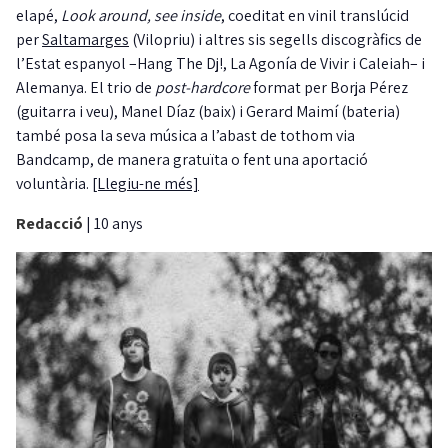
elapé,
Look around, see inside
, coeditat en vinil translúcid
per
Saltamarges
(Vilopriu) i altres sis segells discogràfics de
l’Estat espanyol –Hang The Dj!, La Agonía de Vivir i Caleiah– i
Alemanya. El trio de
post-hardcore
format per Borja Pérez
(guitarra i veu), Manel Díaz (baix) i Gerard Maimí (bateria)
també posa la seva música a l’abast de tothom via
Bandcamp, de manera gratuïta o fent una aportació
voluntària.
[Llegiu-ne més]
Redacció
|
10 anys