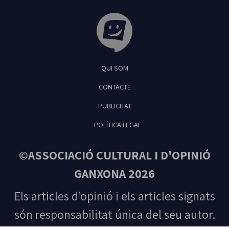
Tribuna Ganxona - Revista digital de Sant
QUI SOM
Feliu de Guíxols
CONTACTE
PUBLICITAT
POLÍTICA LEGAL
©ASSOCIACIÓ CULTURAL I D'OPINIÓ
GANXONA 2026
Els articles d’opinió i els articles signats
són responsabilitat única del seu autor.