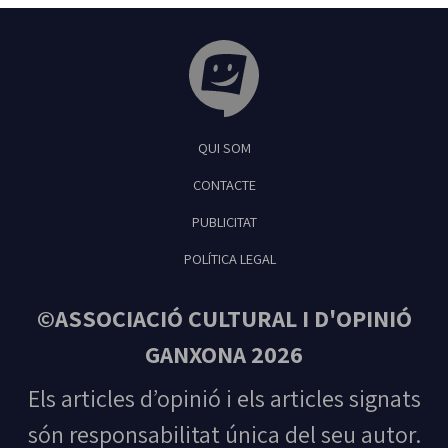
Tribuna Ganxona - Revista digital de Sant
QUI SOM
Feliu de Guíxols
CONTACTE
PUBLICITAT
POLÍTICA LEGAL
©ASSOCIACIÓ CULTURAL I D'OPINIÓ
GANXONA 2026
Els articles d’opinió i els articles signats
són responsabilitat única del seu autor.