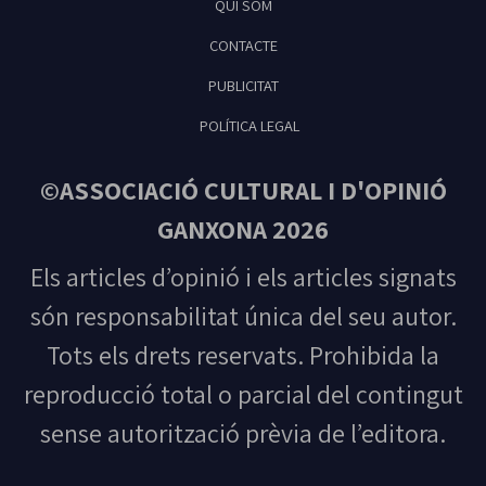
QUI SOM
Feliu de Guíxols
CONTACTE
PUBLICITAT
POLÍTICA LEGAL
©ASSOCIACIÓ CULTURAL I D'OPINIÓ
GANXONA 2026
Els articles d’opinió i els articles signats
són responsabilitat única del seu autor.
Tots els drets reservats. Prohibida la
reproducció total o parcial del contingut
sense autorització prèvia de l’editora.