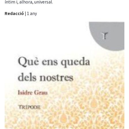
íntim i, alhora, universal.
Redacció
|
1 any