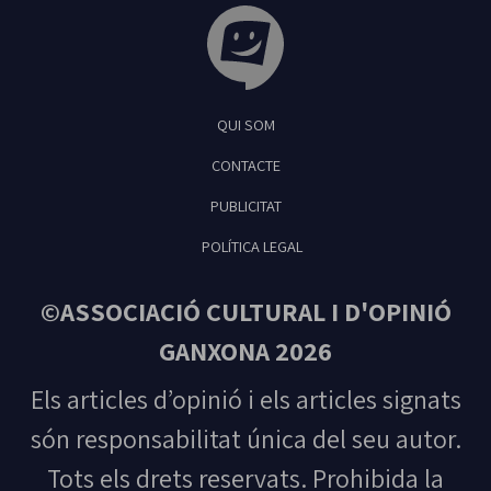
Tribuna Ganxona - Revista digital de Sant
QUI SOM
Feliu de Guíxols
CONTACTE
PUBLICITAT
POLÍTICA LEGAL
©ASSOCIACIÓ CULTURAL I D'OPINIÓ
GANXONA 2026
Els articles d’opinió i els articles signats
són responsabilitat única del seu autor.
Tots els drets reservats. Prohibida la