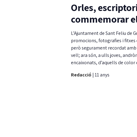
Orles, escriptor
commemorar els 
L’Ajuntament de Sant Feliu de Guí
promocions, fotografies i fitxes
però segurament recordat amb e
vell; ara són, a ulls joves, and
encaixonats, d’aquells de color d
Redacció
|
11 anys