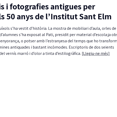
is i fotografies antigues per
50 anys de l’Institut Sant Elm
xols s’ha vestit d’història. La mostra de mobiliari d’aula, orles de
 d’alumnes s’ha exposat al Pati, presidit per material d’escola ja ob
nyorança, o potser amb l’estranyesa del temps que ho transform
ròmines antiquades i bastant incòmodes. Escriptoris de dos seients
el vernís marró i d’olor a tinta d’estilogràfica.
[Llegiu-ne més]