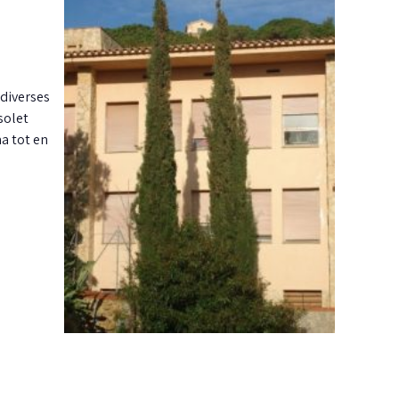
 diverses
solet
a tot en