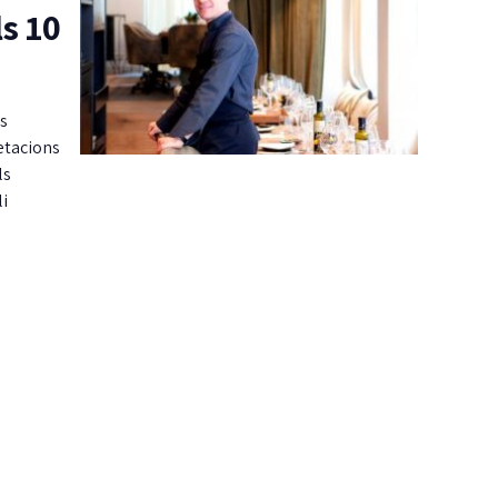
ls 10
rs
etacions
ls
li