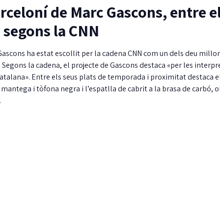
arceloní de Marc Gascons, entre e
n segons la CNN
Gascons ha estat escollit per la cadena CNN com un dels deu millo
 Segons la cadena, el projecte de Gascons destaca «per les interpr
catalana». Entre els seus plats de temporada i proximitat destaca e
ntega i tòfona negra i l’espatlla de cabrit a la brasa de carbó, o
.