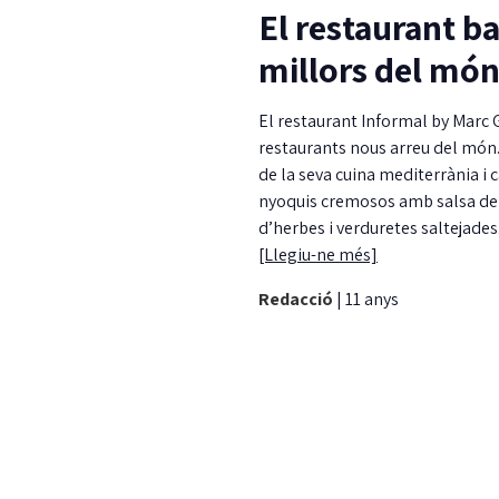
El restaurant b
millors del mó
El restaurant Informal by Marc 
restaurants nous arreu del món.
de la seva cuina mediterrània i 
nyoquis cremosos amb salsa de ma
d’herbes i verduretes saltejades
[Llegiu-ne més]
Redacció
|
11 anys