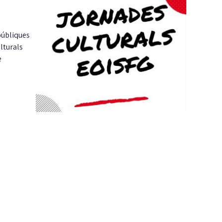
públiques
lturals
e