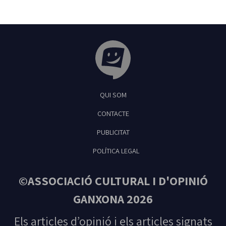
Tribuna Ganxona - Revista digital de Sant
QUI SOM
Feliu de Guíxols
CONTACTE
PUBLICITAT
POLÍTICA LEGAL
©ASSOCIACIÓ CULTURAL I D'OPINIÓ
GANXONA 2026
Els articles d’opinió i els articles signats