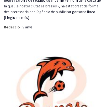
negre i taronja de l’equip, jugant amb «el nom de la costa de
la qual la nostra ciutat és bressol», ha estat creat de forma
desinteressada per l’agència de publicitat ganxona Ikrea.
[Llegiu-ne més]
Redacció
|
9 anys