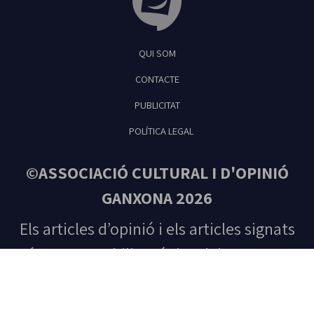
Tribuna Ganxona - Revista digital de Sant
QUI SOM
Feliu de Guíxols
CONTACTE
PUBLICITAT
POLÍTICA LEGAL
©ASSOCIACIÓ CULTURAL I D'OPINIÓ
GANXONA 2026
Els articles d’opinió i els articles signats
són responsabilitat única del seu autor.
Tots els drets reservats. Prohibida la
reproducció total o parcial del contingut