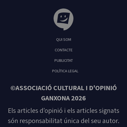
Tribuna Ganxona - Revista digital de Sant
QUI SOM
Feliu de Guíxols
CONTACTE
PUBLICITAT
POLÍTICA LEGAL
©ASSOCIACIÓ CULTURAL I D'OPINIÓ
GANXONA 2026
Els articles d’opinió i els articles signats
són responsabilitat única del seu autor.