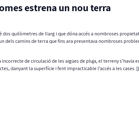
Comes estrena un nou terra
é dos quilòmetres de llarg i que dóna accés a nombroses propieta
 un dels camins de terra que fins ara presentava nombroses probl
incorrecte de circulació de les aigües de pluja, el terreny s’havia e
s, danyant la superfície i fent impracticable l’accés a les cases.
[