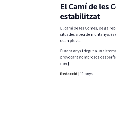
El Camí de les 
estabilitzat
El camí de les Comes, de gaireb
situades a peu de muntanya, és
quan plovia.
Durant anys i degut a un sistema 
provocant nombrosos desperfecte
més]
Redacció
|
11 anys