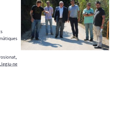
ts
emàtiques
rosionat,
Llegiu-ne